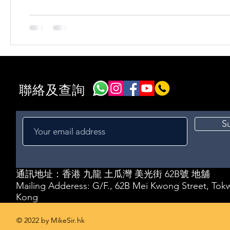
拆解與重新接線 實操項目： ・更換損壞的天花燈膽座
線、製作臨時插板 水龍頭維修與更換 單柄混合水龍頭
・拆解、更換陶瓷閥芯、O-ring ・整支水龍頭更換（
灌 廚房/浴室隔氣結構原理（U型存
聯絡及查詢
S
通訊地址：
香港 九龍 土瓜灣 美光街 62B號 地舖
Mailing Adderess:
G/F., 62B Mei Kwong Street, To
Kong
© 2022 by MikeSir.hk