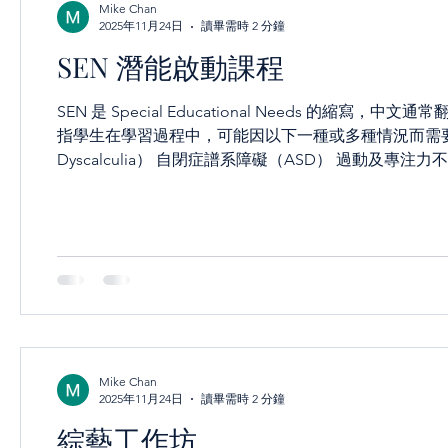
Mike Chan
2025年11月24日
讀畢需時 2 分鐘
SEN 潛能啟動課程
SEN 是 Special Educational Needs 的縮寫，中文通常
指學生在學習過程中，可能因以下一種或多種情況而需要特別支援： 特定學習困難（如讀寫障礙 Dy
Dyscalculia） 自閉症譜系障礙（ASD） 過動及
殘 情緒及行為困難（EBD） 智力障礙 精神健康問題
方及學校統稱為「特殊教育需要學生」（SEN 生），並
專注力不足、言語障礙、視覺／聽覺障礙、肢體傷殘、精神病患。 課程特色：技能啟發 × 潛能喚醒 我們
能 轉化為 SEN 友善體驗工作坊，透過結構化教學、感
其他項目配合所需。) 發現自身優勢 建立自信
Mike Chan
2025年11月24日
讀畢需時 2 分鐘
綜藝工作坊