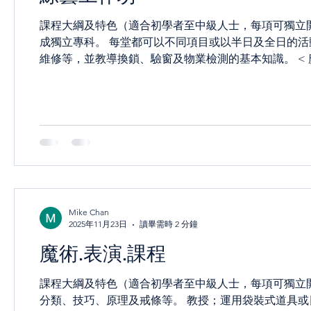
課程大綱及特色（適合初學者至中級人士，每項可獨立
成獨立專科。 每堂都可以不同項目或以半日及全日的活動。 項目種類 < 家居維修 > 提供教導基礎電路、水龍頭
維修等，並教導換鎖、驗窗及物業檢測的基本知識。 < 魔術‧表演體驗 > 從小型硬幣變化到大型刀鋸美人，教授各類精彩魔
術表演技巧，讓你驚豔全場。 https://www.youtube.com/watch?v=s_7qa
安全的冷光線，製作近似霓虹燈的視覺效果，難以損壞且簡單易做。 < 基礎電燈接線 > 透過實體
電路結構，結合環保概念製作創意燈罩。 < 基礎木工 
輕鬆實現創意。 < 生涯規劃-職業分享 > 分享個人經歷，教導時間和情緒管理，建立正向學習思維，讓學員拓展職業視野。
< STEAM > 融合科學、技術、工程、藝術與數學，
Mike Chan
2025年11月23日
讀畢需時 2 分鐘
魔術.表演.課程
課程大綱及特色（適合初學者至中級人士，每項可獨立開班或合併為完整課程） < 近
分類、技巧、原理及戒條等。 教授；運用袋裝式道具或