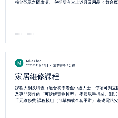
梭於觀眾之間表演。 包括所有堂上道具及用品 < 舞台魔術 ~入門 > 詳盡介紹舞台魔術的歷史、分類、技巧、原理及戒條
等。 教授；運用較小型之舞台魔術道具表演，如；逃脫
觀眾間的互動參與性。 適合於各類型宴會或節目活動上之每
魔術 ~幻象 > 詳盡介紹幻象魔術的歷史、分類、技巧
鋸美人…等。 將整體魔幻效果推至最高。 適合於各類
作堂上使用 < 濱紛扭氣球 > 詳盡介紹多種扭氣球手法及注意事項。 教授；扭出各樣氣球造型，如：蝴蝶、西洋劍、史露
比……等。 氣泵只作堂上使用 <
Mike Chan
2025年11月23日
讀畢需時 3 分鐘
家居維修課程
課程大綱及特色（適合初學者至中級人士，每項可獨立開
及專門製作的「可拆解實物模型」 學員親手拆裝、測試
千元維修費 課程模組（可單獨或全套承辦） 基礎電路
關 220V家用電壓安全守則、漏電保護器原理 常用工
火/零線 燈膽座＋插蘇頭接駁與更換（3小時） 各類燈膽座